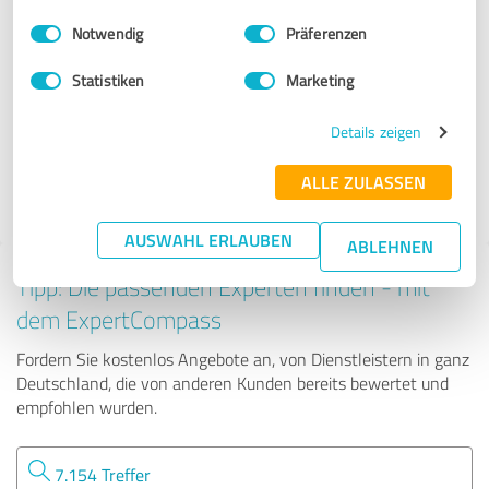
Finanzdienstleistungen
Einwilligungsauswahl
Impressum
|
Datenschutzbestimmungen
Notwendig
Präferenzen
SchwabFinanz GmbH
Statistiken
Marketing
Details zeigen
46 Bewertungen
ALLE ZULASSEN
4.91 von 5
AUSWAHL ERLAUBEN
ABLEHNEN
Tipp: Die passenden Experten finden - mit
dem ExpertCompass
Fordern Sie kostenlos Angebote an, von Dienstleistern in ganz
Deutschland, die von anderen Kunden bereits bewertet und
empfohlen wurden.
7.154 Treffer