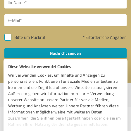
Bitte um Rückruf
* Erforderliche Angaben
Nachricht senden
Diese Webseite verwendet Cookies
Ich stimme den
Datenschutzbestimmungen
zu.
Wir verwenden Cookies, um Inhalte und Anzeigen zu
personalisieren, Funktionen für soziale Medien anbieten zu
können und die Zugriffe auf unsere Website zu analysieren.
Profil aktiv seit 14.06.2019 |
Letzte Aktualisierung: 04.08.2026
|
Profil
Außerdem geben wir Informationen zu Ihrer Verwendung
melden
unserer Website an unsere Partner für soziale Medien,
Werbung und Analysen weiter. Unsere Partner führen diese
Informationen möglicherweise mit weiteren Daten
Erfahrungen zu weiteren
zusammen, die Sie ihnen bereitgestellt haben oder die sie im
Rahmen Ihrer Nutzung der Dienste gesammelt haben.
Anbietern aus dem Bereich