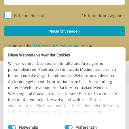
Bitte um Rückruf
* Erforderliche Angaben
Nachricht senden
Ich stimme den
Datenschutzbestimmungen
zu.
Diese Webseite verwendet Cookies
Wir verwenden Cookies, um Inhalte und Anzeigen zu
personalisieren, Funktionen für soziale Medien anbieten zu
Profil aktiv seit 25.03.2025 |
Letzte Aktualisierung: 01.08.2026
|
Profil
können und die Zugriffe auf unsere Website zu analysieren.
melden
Außerdem geben wir Informationen zu Ihrer Verwendung
unserer Website an unsere Partner für soziale Medien,
Werbung und Analysen weiter. Unsere Partner führen diese
Erfahrungen zu weiteren
Informationen möglicherweise mit weiteren Daten
Anbietern aus dem Bereich
zusammen, die Sie ihnen bereitgestellt haben oder die sie im
Dienstleistungen
Rahmen Ihrer Nutzung der Dienste gesammelt haben.
Einwilligungsauswahl
Impressum
|
Datenschutzbestimmungen
varISO GmbH
Notwendig
Präferenzen