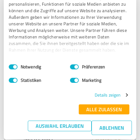
1:1-Coaching Fußball
personalisieren, Funktionen für soziale Medien anbieten zu
können und die Zugriffe auf unsere Website zu analysieren.
Außerdem geben wir Informationen zu Ihrer Verwendung
03.11.2025
Anonym
unserer Website an unsere Partner für soziale Medien,
Werbung und Analysen weiter. Unsere Partner führen diese
Informationen möglicherweise mit weiteren Daten
5,00 von 5
zusammen, die Sie ihnen bereitgestellt haben oder die sie im
Rahmen Ihrer Nutzung der Dienste gesammelt haben.
SEHR GUT
Empfehlung
Einwilligungsauswahl
Impressum
|
Datenschutzbestimmungen
Notwendig
Präferenzen
Bewertung zu:
Statistiken
Marketing
1:1-Coaching Fußball
Details zeigen
25.06.2025
Anonym
ALLE ZULASSEN
5,00 von 5
AUSWAHL ERLAUBEN
ABLEHNEN
SEHR GUT