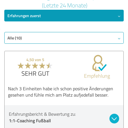
5,00 von 5
(Letzte 24 Monate)
Erfahrungen zuerst
SEHR GUT
Empfehlung
Qualität
Nutzen
Alle (10)
Leistungen
Beratung
4,50 von 5
Bewertung anzeigen
SEHR GUT
Empfehlung
Nach 3 Einheiten habe ich schon positive Änderungen
gesehen und fühle mich am Platz aufjedefall besser.
Erfahrungsbericht & Bewertung zu:
1:1-Coaching Fußball