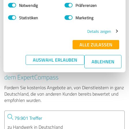
Einwilligungsauswahl
Impressum
|
Datenschutzbestimmungen
Notwendig
Präferenzen
DENECKE BRAUSEM GMBH
Statistiken
Marketing
46 Bewertungen
Details zeigen
ALLE ZULASSEN
5.00 von 5
AUSWAHL ERLAUBEN
ABLEHNEN
Tipp: Die passenden Experten finden - mit
dem ExpertCompass
Fordern Sie kostenlos Angebote an, von Dienstleistern in ganz
Deutschland, die von anderen Kunden bereits bewertet und
empfohlen wurden.
79.901 Treffer
zu Handwerk in Deutschland