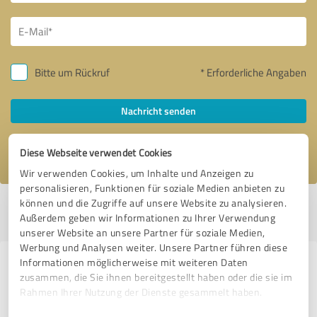
Bitte um Rückruf
* Erforderliche Angaben
Nachricht senden
Ich stimme den
Datenschutzbestimmungen
zu.
Diese Webseite verwendet Cookies
Wir verwenden Cookies, um Inhalte und Anzeigen zu
personalisieren, Funktionen für soziale Medien anbieten zu
können und die Zugriffe auf unsere Website zu analysieren.
Profil aktiv seit 23.03.2019 |
Letzte Aktualisierung: 26.04.2019
|
Profil
Außerdem geben wir Informationen zu Ihrer Verwendung
melden
unserer Website an unsere Partner für soziale Medien,
Werbung und Analysen weiter. Unsere Partner führen diese
Informationen möglicherweise mit weiteren Daten
Erfahrungen zu weiteren
zusammen, die Sie ihnen bereitgestellt haben oder die sie im
Anbietern aus dem Bereich
Rahmen Ihrer Nutzung der Dienste gesammelt haben.
Handwerk