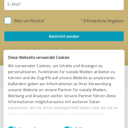
Bitte um Rückruf
* Erforderliche Angaben
Nachricht senden
Ich stimme den
Datenschutzbestimmungen
zu.
Diese Webseite verwendet Cookies
Wir verwenden Cookies, um Inhalte und Anzeigen zu
personalisieren, Funktionen für soziale Medien anbieten zu
Profil aktiv seit 02.10.2017 |
Letzte Aktualisierung: 05.02.2025
|
Profil
können und die Zugriffe auf unsere Website zu analysieren.
melden
Außerdem geben wir Informationen zu Ihrer Verwendung
unserer Website an unsere Partner für soziale Medien,
Werbung und Analysen weiter. Unsere Partner führen diese
Erfahrungen zu weiteren
Informationen möglicherweise mit weiteren Daten
Anbietern aus dem Bereich IT-
zusammen, die Sie ihnen bereitgestellt haben oder die sie im
Rahmen Ihrer Nutzung der Dienste gesammelt haben.
Dienstleistungen
Einwilligungsauswahl
Impressum
|
Datenschutzbestimmungen