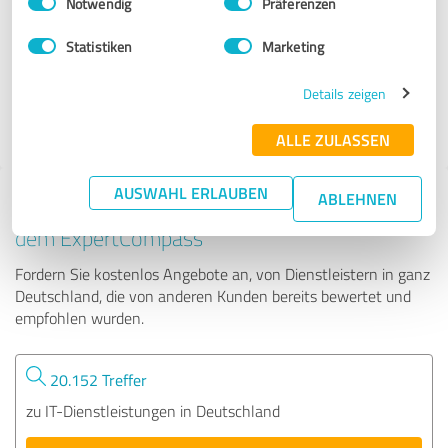
Notwendig
Präferenzen
Placetel
Statistiken
Marketing
634 Bewertungen
Details zeigen
ALLE ZULASSEN
AUSWAHL ERLAUBEN
ABLEHNEN
Tipp: Die passenden Experten finden - mit
dem ExpertCompass
Fordern Sie kostenlos Angebote an, von Dienstleistern in ganz
Deutschland, die von anderen Kunden bereits bewertet und
empfohlen wurden.
20.152 Treffer
zu IT-Dienstleistungen in Deutschland