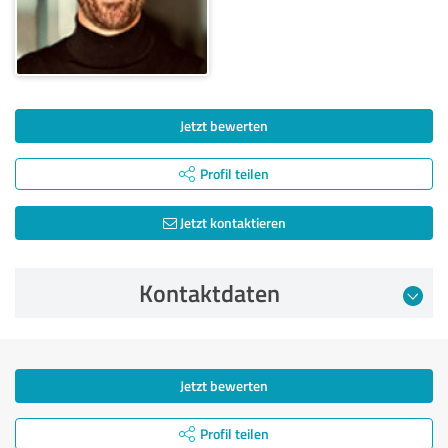
Jetzt bewerten
Profil teilen
Jetzt kontaktieren
Kontaktdaten
Jetzt bewerten
Profil teilen