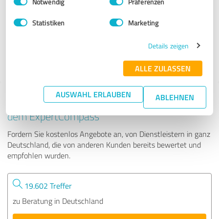
Notwendig
Präferenzen
KonzeptStuhlkreis
Statistiken
Marketing
79 Bewertungen
Details zeigen
4.80 von 5
ALLE ZULASSEN
AUSWAHL ERLAUBEN
ABLEHNEN
Tipp: Die passenden Experten finden - mit
dem ExpertCompass
Fordern Sie kostenlos Angebote an, von Dienstleistern in ganz
Deutschland, die von anderen Kunden bereits bewertet und
empfohlen wurden.
19.602 Treffer
zu Beratung in Deutschland