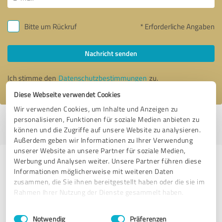
Bitte um Rückruf
* Erforderliche Angaben
Nachricht senden
Ich stimme den
Datenschutzbestimmungen
zu.
Diese Webseite verwendet Cookies
Wir verwenden Cookies, um Inhalte und Anzeigen zu
personalisieren, Funktionen für soziale Medien anbieten zu
Profil aktiv seit 16.04.2018 |
Letzte Aktualisierung: 04.09.2018
|
Profil
können und die Zugriffe auf unsere Website zu analysieren.
melden
Außerdem geben wir Informationen zu Ihrer Verwendung
unserer Website an unsere Partner für soziale Medien,
Werbung und Analysen weiter. Unsere Partner führen diese
Erfahrungen zu weiteren
Informationen möglicherweise mit weiteren Daten
Anbietern aus dem Bereich
zusammen, die Sie ihnen bereitgestellt haben oder die sie im
Coaching
Rahmen Ihrer Nutzung der Dienste gesammelt haben.
Einwilligungsauswahl
Impressum
|
Datenschutzbestimmungen
Roland Schraut
Notwendig
Präferenzen