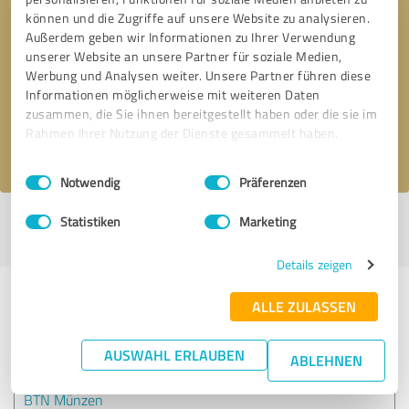
können und die Zugriffe auf unsere Website zu analysieren.
Außerdem geben wir Informationen zu Ihrer Verwendung
Bitte um Rückruf
* Erforderliche Angaben
unserer Website an unsere Partner für soziale Medien,
Werbung und Analysen weiter. Unsere Partner führen diese
Informationen möglicherweise mit weiteren Daten
Nachricht senden
zusammen, die Sie ihnen bereitgestellt haben oder die sie im
Rahmen Ihrer Nutzung der Dienste gesammelt haben.
Ich stimme den
Datenschutzbestimmungen
zu.
Einwilligungsauswahl
Impressum
|
Datenschutzbestimmungen
Notwendig
Präferenzen
Statistiken
Marketing
Profil aktiv seit 29.02.2024 |
Letzte Aktualisierung: 02.08.2026
|
Profil
melden
Details zeigen
Erfahrungen zu weiteren
ALLE ZULASSEN
Anbietern aus dem Bereich E-
Commerce
AUSWAHL ERLAUBEN
ABLEHNEN
BTN Münzen