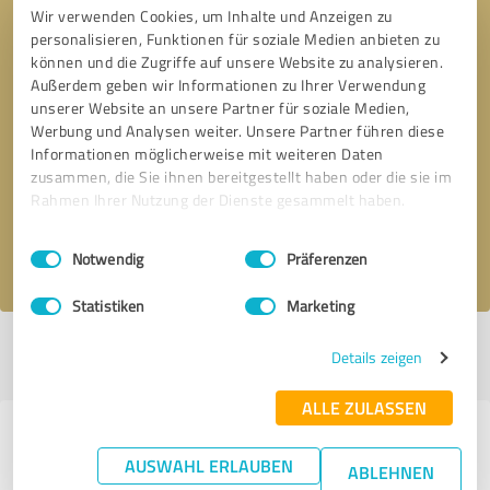
Wir verwenden Cookies, um Inhalte und Anzeigen zu
personalisieren, Funktionen für soziale Medien anbieten zu
können und die Zugriffe auf unsere Website zu analysieren.
Außerdem geben wir Informationen zu Ihrer Verwendung
unserer Website an unsere Partner für soziale Medien,
Werbung und Analysen weiter. Unsere Partner führen diese
Bitte um Rückruf
* Erforderliche Angaben
Informationen möglicherweise mit weiteren Daten
zusammen, die Sie ihnen bereitgestellt haben oder die sie im
Nachricht senden
Rahmen Ihrer Nutzung der Dienste gesammelt haben.
Einwilligungsauswahl
Impressum
|
Datenschutzbestimmungen
Ich stimme den
Datenschutzbestimmungen
zu.
Notwendig
Präferenzen
Statistiken
Marketing
Profil aktiv seit 12.01.2019 |
Letzte Aktualisierung: 04.08.2026
|
Profil
Details zeigen
melden
ALLE ZULASSEN
Erfahrungen zu weiteren
AUSWAHL ERLAUBEN
ABLEHNEN
Anbietern aus dem Bereich Ärzte &