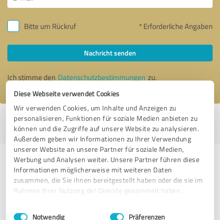
Bitte um Rückruf
* Erforderliche Angaben
Nachricht senden
Ich stimme den
Datenschutzbestimmungen
zu.
Diese Webseite verwendet Cookies
Wir verwenden Cookies, um Inhalte und Anzeigen zu
personalisieren, Funktionen für soziale Medien anbieten zu
Profil aktiv seit 10.03.2020 |
Letzte Aktualisierung: 28.07.2026
|
Profil
können und die Zugriffe auf unsere Website zu analysieren.
melden
Außerdem geben wir Informationen zu Ihrer Verwendung
unserer Website an unsere Partner für soziale Medien,
Werbung und Analysen weiter. Unsere Partner führen diese
Erfahrungen zu weiteren
Informationen möglicherweise mit weiteren Daten
Anbietern aus dem Bereich
zusammen, die Sie ihnen bereitgestellt haben oder die sie im
Weiterbildung
Rahmen Ihrer Nutzung der Dienste gesammelt haben.
Einwilligungsauswahl
Impressum
|
Datenschutzbestimmungen
Felix Beilharz
Notwendig
Präferenzen