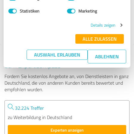
Statistiken
Marketing
2.075 Bewertungen
4.94
Details zeigen
von
5
ALLE ZULASSEN
AUSWAHL ERLAUBEN
Tipp: Die passenden Experten finden - mit
ABLEHNEN
dem ExpertCompass
Fordern Sie kostenlos Angebote an, von Dienstleistern in ganz
Deutschland, die von anderen Kunden bereits bewertet und
empfohlen wurden.
32.224 Treffer
zu Weiterbildung in Deutschland
Experten anzeigen