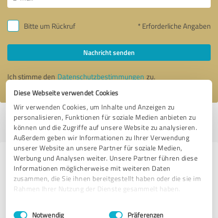
Bitte um Rückruf
* Erforderliche Angaben
Nachricht senden
Ich stimme den
Datenschutzbestimmungen
zu.
Diese Webseite verwendet Cookies
Wir verwenden Cookies, um Inhalte und Anzeigen zu
personalisieren, Funktionen für soziale Medien anbieten zu
Profil aktiv seit 26.02.2018 |
Letzte Aktualisierung: 26.02.2018
|
Profil
können und die Zugriffe auf unsere Website zu analysieren.
melden
Außerdem geben wir Informationen zu Ihrer Verwendung
unserer Website an unsere Partner für soziale Medien,
Werbung und Analysen weiter. Unsere Partner führen diese
Erfahrungen zu weiteren
Informationen möglicherweise mit weiteren Daten
Anbietern aus dem Bereich
zusammen, die Sie ihnen bereitgestellt haben oder die sie im
Beratung
Rahmen Ihrer Nutzung der Dienste gesammelt haben.
Einwilligungsauswahl
Impressum
|
Datenschutzbestimmungen
sonnenklarTV Reisebüro Schwarzenberg
Notwendig
Präferenzen