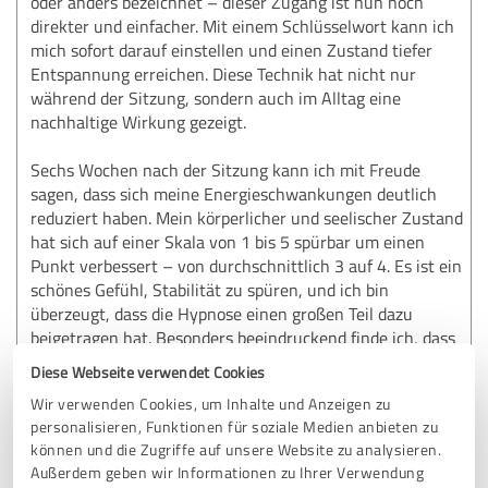
oder anders bezeichnet – dieser Zugang ist nun noch
direkter und einfacher. Mit einem Schlüsselwort kann ich
mich sofort darauf einstellen und einen Zustand tiefer
Entspannung erreichen. Diese Technik hat nicht nur
während der Sitzung, sondern auch im Alltag eine
nachhaltige Wirkung gezeigt.
Sechs Wochen nach der Sitzung kann ich mit Freude
sagen, dass sich meine Energieschwankungen deutlich
reduziert haben. Mein körperlicher und seelischer Zustand
hat sich auf einer Skala von 1 bis 5 spürbar um einen
Punkt verbessert – von durchschnittlich 3 auf 4. Es ist ein
schönes Gefühl, Stabilität zu spüren, und ich bin
überzeugt, dass die Hypnose einen großen Teil dazu
beigetragen hat. Besonders beeindruckend finde ich, dass
ich die gelernten Techniken jetzt selbst anwenden kann,
Diese Webseite verwendet Cookies
wann immer ich sie brauche.
Wir verwenden Cookies, um Inhalte und Anzeigen zu
personalisieren, Funktionen für soziale Medien anbieten zu
Stefans Kompetenz, seine Empathie und seine Erfahrung –
können und die Zugriffe auf unsere Website zu analysieren.
nicht nur als Hypnotiseur, sondern auch in anderen
Außerdem geben wir Informationen zu Ihrer Verwendung
Bereichen wie der Musik – spiegeln sich in seiner