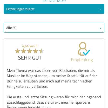
24 Monate)
Erfahrungen zuerst
SEHR GUT
Empfehlung
Qualität
Nutzen
Alle (6)
Leistungen
Durchführung
4,64 von 5
Beratung
SEHR GUT
Empfehlung
Bewertung anzeigen
Mein Thema war das Lösen von Blockaden, die mir als
Musiker im Weg standen, um meine Kreativität auf der
Bühne zu erlauben und mich auf meine technischen
Fähigkeiten zu verlassen.
Die erste und letzte Sitzung waren für mich dahingehend
ausschlaggebend, dass sie direkt enorme, spürbare
Änderungen bewirkt haben.