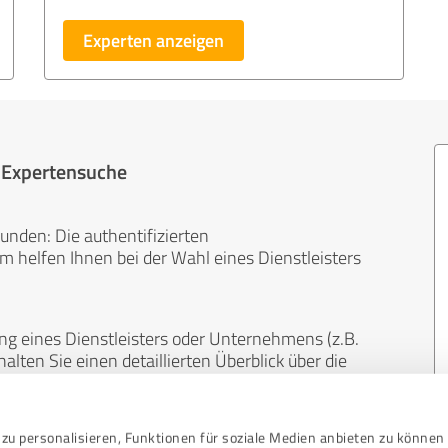
Experten anzeigen
r Expertensuche
unden: Die authentifizierten
helfen Ihnen bei der Wahl eines Dienstleisters
ng eines Dienstleisters oder Unternehmens (z.B.
lten Sie einen detaillierten Überblick über die
len Bereichen.
zu personalisieren, Funktionen für soziale Medien anbieten zu können 
, unabhängig und neutral. Bewertungen von