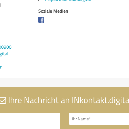
l
Soziale Medien
900900
gital
en
Ihre Nachricht an INkontakt.digita