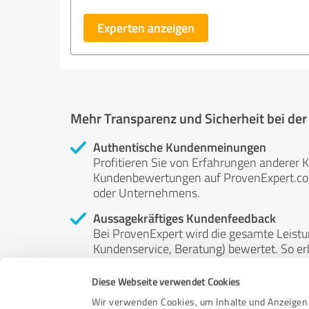
Experten anzeigen
Mehr Transparenz und Sicherheit bei de
Authentische Kundenmeinungen
Profitieren Sie von Erfahrungen anderer K
Kundenbewertungen auf ProvenExpert.com 
oder Unternehmens.
Aussagekräftiges Kundenfeedback
Bei ProvenExpert wird die gesamte Leistu
Kundenservice, Beratung) bewertet. So erha
Service- und Dienstleistungsqualität in al
Diese Webseite verwendet Cookies
Unabhängige Bewertungen
Wir verwenden Cookies, um Inhalte und Anzeigen 
ProvenExpert ist grundsätzlich kostenlos