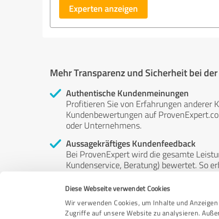
Experten anzeigen
Mehr Transparenz und Sicherheit bei de
Authentische Kundenmeinungen
Profitieren Sie von Erfahrungen anderer K
Kundenbewertungen auf ProvenExpert.com 
oder Unternehmens.
Aussagekräftiges Kundenfeedback
Bei ProvenExpert wird die gesamte Leistu
Kundenservice, Beratung) bewertet. So erha
Service- und Dienstleistungsqualität in al
Diese Webseite verwendet Cookies
Unabhängige Bewertungen
Wir verwenden Cookies, um Inhalte und Anzeigen 
ProvenExpert ist grundsätzlich kostenlos
Zugriffe auf unsere Website zu analysieren. Auß
Kunden erfolgen freiwillig, können nicht 