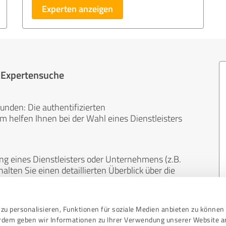
Experten anzeigen
r Expertensuche
unden: Die authentifizierten
helfen Ihnen bei der Wahl eines Dienstleisters
ng eines Dienstleisters oder Unternehmens (z.B.
lten Sie einen detaillierten Überblick über die
len Bereichen.
zu personalisieren, Funktionen für soziale Medien anbieten zu können 
, unabhängig und neutral. Bewertungen von
erdem geben wir Informationen zu Ihrer Verwendung unserer Website a
gekauft werden und sind weder finanziell noch