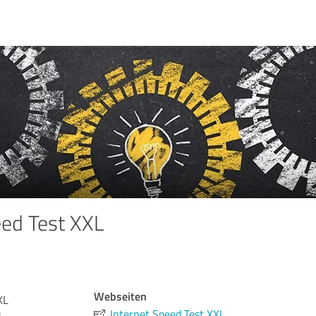
eed Test XXL
Webseiten
XL
0
Internet Speed Test XXL