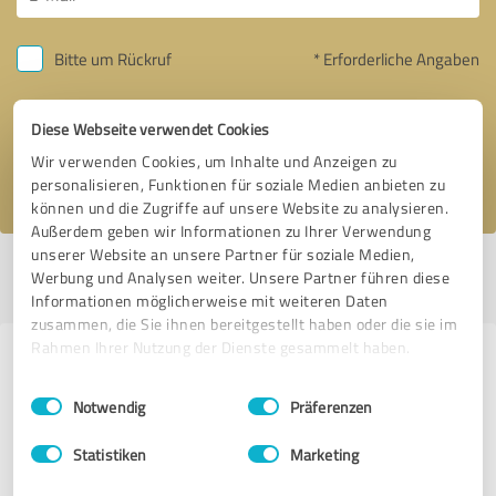
Bitte um Rückruf
* Erforderliche Angaben
Nachricht senden
Diese Webseite verwendet Cookies
Wir verwenden Cookies, um Inhalte und Anzeigen zu
Ich stimme den
Datenschutzbestimmungen
zu.
personalisieren, Funktionen für soziale Medien anbieten zu
können und die Zugriffe auf unsere Website zu analysieren.
Außerdem geben wir Informationen zu Ihrer Verwendung
unserer Website an unsere Partner für soziale Medien,
Profil aktiv seit 12.02.2022 |
Letzte Aktualisierung: 01.06.2023
|
Profil
Werbung und Analysen weiter. Unsere Partner führen diese
melden
Informationen möglicherweise mit weiteren Daten
zusammen, die Sie ihnen bereitgestellt haben oder die sie im
Rahmen Ihrer Nutzung der Dienste gesammelt haben.
Erfahrungen zu weiteren
Einwilligungsauswahl
Impressum
|
Datenschutzbestimmungen
Anbietern aus dem Bereich
Notwendig
Präferenzen
Immobilienvermittlung
Statistiken
Marketing
Wegener Immobilien