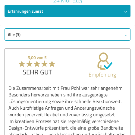
24 Monate)
Erfahrungen zuerst
SEHR GUT
Empfehlung
Qualität
Leistungen
Alle (3)
Umsetzung
Beratung
5,00 von 5
Bewertung anzeigen
SEHR GUT
Empfehlung
Die Zusammenarbeit mit Frau Pohl war sehr angenehm.
Besonders hervorzuheben sind ihre ausgeprägte
Lösungsorientierung sowie ihre schnelle Reaktionszeit.
Auch kurzfristige Anfragen und Änderungswünsche
wurden jederzeit flexibel und zuverlässig umgesetzt.
Im kreativen Prozess hat sie regelmäßig verschiedene
Design-Entwürfe präsentiert, die eine große Bandbreite
abgedeckt haben – von klassischen und zurückhaltenden