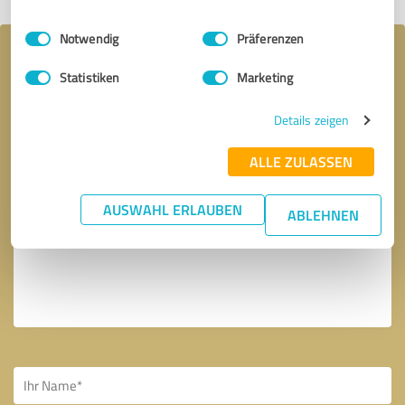
Einwilligungsauswahl
Impressum
|
Datenschutzbestimmungen
Notwendig
Präferenzen
Ihre Nachricht an Katharina Pohl - die
Statistiken
Marketing
Designtante
Details zeigen
ALLE ZULASSEN
AUSWAHL ERLAUBEN
ABLEHNEN