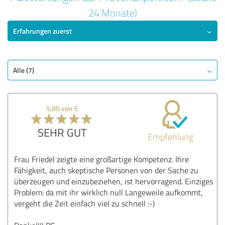
5,00 von 5
24 Monate)
Erfahrungen zuerst
SEHR GUT
Empfehlung
Qualität
Nutzen
Alle (7)
Leistungen
Durchführung
5,00 von 5
Beratung
SEHR GUT
Empfehlung
Bewertung anzeigen
Frau Friedel zeigte eine großartige Kompetenz. Ihre
Fähigkeit, auch skeptische Personen von der Sache zu
überzeugen und einzubeziehen, ist hervorragend. Einziges
Problem: da mit ihr wirklich null Langeweile aufkommt,
vergeht die Zeit einfach viel zu schnell :-)