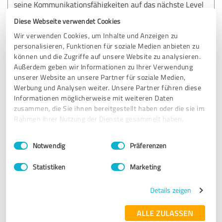
seine Kommunikationsfähigkeiten auf das nächste Level
bringen möchte. Katrin ist eine absolute Powerfrau, und
Diese Webseite verwendet Cookies
ich freue mich schon auf den nächsten Workshop mit ihr!
Wir verwenden Cookies, um Inhalte und Anzeigen zu
Herzlichen Dank für diese wertvolle Erfahrung!
personalisieren, Funktionen für soziale Medien anbieten zu
können und die Zugriffe auf unsere Website zu analysieren.
Außerdem geben wir Informationen zu Ihrer Verwendung
Erfahrungsbericht & Bewertung zu:
unserer Website an unsere Partner für soziale Medien,
Katrin Friedel - Mentorin für wirksame
Werbung und Analysen weiter. Unsere Partner führen diese
Kommunikation
Informationen möglicherweise mit weiteren Daten
zusammen, die Sie ihnen bereitgestellt haben oder die sie im
18.01.2025
Dirk Kröger
Rahmen Ihrer Nutzung der Dienste gesammelt haben.
Einwilligungsauswahl
Impressum
|
Datenschutzbestimmungen
Notwendig
Präferenzen
5,00 von 5
Statistiken
Marketing
SEHR GUT
Empfehlung
Details zeigen
Liebe Katrin,
ALLE ZULASSEN