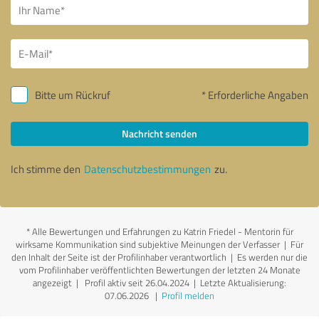
Bitte um Rückruf
* Erforderliche Angaben
Nachricht senden
Ich stimme den
Datenschutzbestimmungen
zu.
*
Alle Bewertungen und Erfahrungen zu Katrin Friedel - Mentorin für
wirksame Kommunikation sind subjektive Meinungen der Verfasser | Für
den Inhalt der Seite ist der Profilinhaber verantwortlich
| Es werden nur die
vom Profilinhaber veröffentlichten Bewertungen der letzten 24 Monate
angezeigt | Profil aktiv seit 26.04.2024 |
Letzte Aktualisierung:
07.06.2026
|
Profil melden