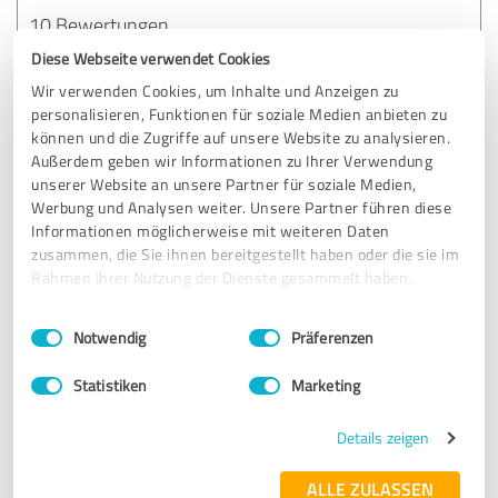
10 Bewertungen
Diese Webseite verwendet Cookies
Wir verwenden Cookies, um Inhalte und Anzeigen zu
personalisieren, Funktionen für soziale Medien anbieten zu
Körperformen Schwabach
können und die Zugriffe auf unsere Website zu analysieren.
Außerdem geben wir Informationen zu Ihrer Verwendung
unserer Website an unsere Partner für soziale Medien,
10 Bewertungen
Werbung und Analysen weiter. Unsere Partner führen diese
Informationen möglicherweise mit weiteren Daten
zusammen, die Sie ihnen bereitgestellt haben oder die sie im
Rahmen Ihrer Nutzung der Dienste gesammelt haben.
Körperformen Ravensburg
Einwilligungsauswahl
Impressum
|
Datenschutzbestimmungen
Notwendig
Präferenzen
10 Bewertungen
Statistiken
Marketing
Details zeigen
ALLE ZULASSEN
1
2
3
4
5
6
7