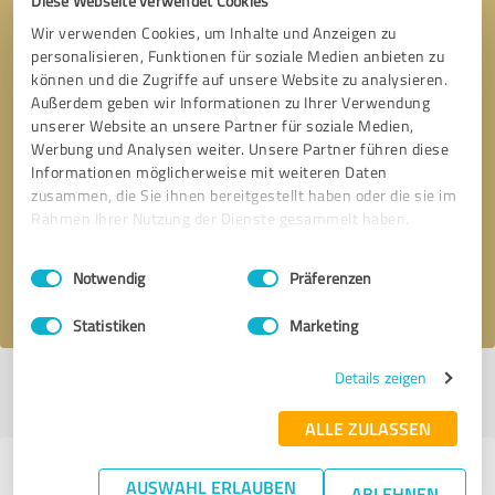
Diese Webseite verwendet Cookies
Wir verwenden Cookies, um Inhalte und Anzeigen zu
personalisieren, Funktionen für soziale Medien anbieten zu
können und die Zugriffe auf unsere Website zu analysieren.
Außerdem geben wir Informationen zu Ihrer Verwendung
unserer Website an unsere Partner für soziale Medien,
Werbung und Analysen weiter. Unsere Partner führen diese
Informationen möglicherweise mit weiteren Daten
Bitte um Rückruf
* Erforderliche Angaben
zusammen, die Sie ihnen bereitgestellt haben oder die sie im
Rahmen Ihrer Nutzung der Dienste gesammelt haben.
Nachricht senden
Einwilligungsauswahl
Impressum
|
Datenschutzbestimmungen
Notwendig
Präferenzen
Ich stimme den
Datenschutzbestimmungen
zu.
Statistiken
Marketing
Details zeigen
Profil aktiv seit 02.07.2025 |
Letzte Aktualisierung: 06.08.2026
|
Profil
melden
ALLE ZULASSEN
Erfahrungen zu weiteren
AUSWAHL ERLAUBEN
ABLEHNEN