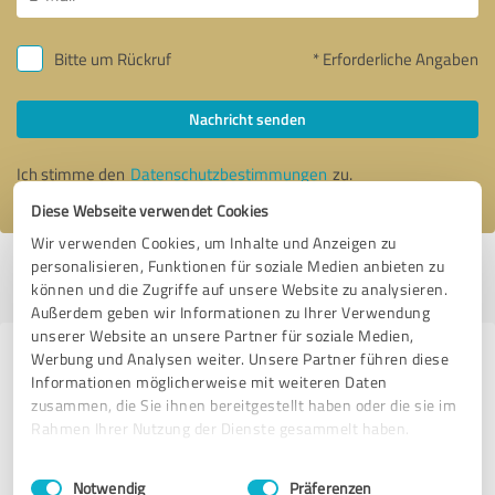
Bitte um Rückruf
* Erforderliche Angaben
Nachricht senden
Ich stimme den
Datenschutzbestimmungen
zu.
Diese Webseite verwendet Cookies
Wir verwenden Cookies, um Inhalte und Anzeigen zu
personalisieren, Funktionen für soziale Medien anbieten zu
Profil aktiv seit 18.02.2021 |
Letzte Aktualisierung: 06.08.2026
|
Profil
können und die Zugriffe auf unsere Website zu analysieren.
melden
Außerdem geben wir Informationen zu Ihrer Verwendung
unserer Website an unsere Partner für soziale Medien,
Werbung und Analysen weiter. Unsere Partner führen diese
Erfahrungen zu weiteren
Informationen möglicherweise mit weiteren Daten
Anbietern aus dem Bereich
zusammen, die Sie ihnen bereitgestellt haben oder die sie im
Finanzdienstleistungen
Rahmen Ihrer Nutzung der Dienste gesammelt haben.
Einwilligungsauswahl
Impressum
|
Datenschutzbestimmungen
Wendholt Finanzdienstleistungen
Notwendig
Präferenzen