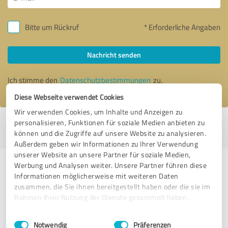
Bitte um Rückruf
* Erforderliche Angaben
Nachricht senden
Ich stimme den
Datenschutzbestimmungen
zu.
Diese Webseite verwendet Cookies
Wir verwenden Cookies, um Inhalte und Anzeigen zu
personalisieren, Funktionen für soziale Medien anbieten zu
Profil aktiv seit 02.10.2020 |
Letzte Aktualisierung: 10.06.2022
|
Profil
können und die Zugriffe auf unsere Website zu analysieren.
melden
Außerdem geben wir Informationen zu Ihrer Verwendung
unserer Website an unsere Partner für soziale Medien,
Werbung und Analysen weiter. Unsere Partner führen diese
Erfahrungen zu weiteren
Informationen möglicherweise mit weiteren Daten
Anbietern aus dem Bereich
zusammen, die Sie ihnen bereitgestellt haben oder die sie im
Beratung
Rahmen Ihrer Nutzung der Dienste gesammelt haben.
Einwilligungsauswahl
Impressum
|
Datenschutzbestimmungen
KG Consulting
Notwendig
Präferenzen