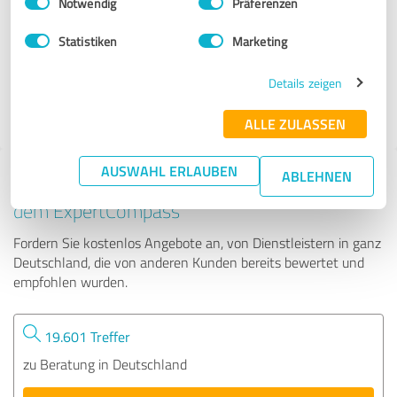
Notwendig
Präferenzen
Torsten Gottschall
Statistiken
Marketing
14 Bewertungen
Details zeigen
4.99 von 5
ALLE ZULASSEN
AUSWAHL ERLAUBEN
ABLEHNEN
Tipp: Die passenden Experten finden - mit
dem ExpertCompass
Fordern Sie kostenlos Angebote an, von Dienstleistern in ganz
Deutschland, die von anderen Kunden bereits bewertet und
empfohlen wurden.
19.601 Treffer
zu Beratung in Deutschland