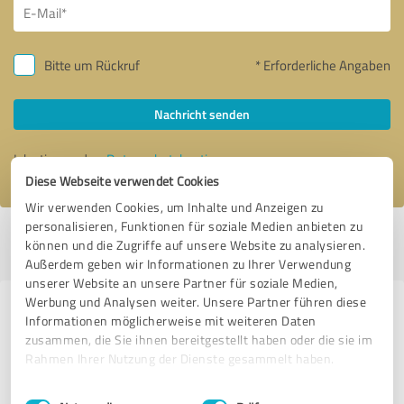
Bitte um Rückruf
* Erforderliche Angaben
Nachricht senden
Ich stimme den
Datenschutzbestimmungen
zu.
Diese Webseite verwendet Cookies
Wir verwenden Cookies, um Inhalte und Anzeigen zu
personalisieren, Funktionen für soziale Medien anbieten zu
Profil aktiv seit 27.02.2020 |
Letzte Aktualisierung: 23.05.2020
|
Profil
können und die Zugriffe auf unsere Website zu analysieren.
melden
Außerdem geben wir Informationen zu Ihrer Verwendung
unserer Website an unsere Partner für soziale Medien,
Werbung und Analysen weiter. Unsere Partner führen diese
Erfahrungen zu weiteren
Informationen möglicherweise mit weiteren Daten
Anbietern aus dem Bereich
zusammen, die Sie ihnen bereitgestellt haben oder die sie im
Rahmen Ihrer Nutzung der Dienste gesammelt haben.
Beratung
Einwilligungsauswahl
Impressum
|
Datenschutzbestimmungen