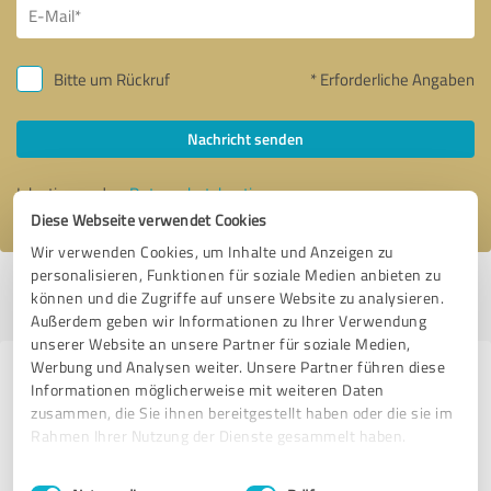
Bitte um Rückruf
* Erforderliche Angaben
Nachricht senden
Ich stimme den
Datenschutzbestimmungen
zu.
Diese Webseite verwendet Cookies
Wir verwenden Cookies, um Inhalte und Anzeigen zu
personalisieren, Funktionen für soziale Medien anbieten zu
Profil aktiv seit 28.08.2021 |
Letzte Aktualisierung: 01.06.2026
|
Profil
können und die Zugriffe auf unsere Website zu analysieren.
melden
Außerdem geben wir Informationen zu Ihrer Verwendung
unserer Website an unsere Partner für soziale Medien,
Werbung und Analysen weiter. Unsere Partner führen diese
Erfahrungen zu weiteren
Informationen möglicherweise mit weiteren Daten
Anbietern aus dem Bereich
zusammen, die Sie ihnen bereitgestellt haben oder die sie im
Rahmen Ihrer Nutzung der Dienste gesammelt haben.
Beratung
Einwilligungsauswahl
Impressum
|
Datenschutzbestimmungen