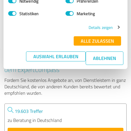
Notwendig
Präferenzen
Cecilia Goldfaber
Statistiken
Marketing
15 Bewertungen
Details zeigen
5.00 von 5
ALLE ZULASSEN
AUSWAHL ERLAUBEN
ABLEHNEN
Tipp: Die passenden Experten finden - mit
dem ExpertCompass
Fordern Sie kostenlos Angebote an, von Dienstleistern in ganz
Deutschland, die von anderen Kunden bereits bewertet und
empfohlen wurden.
19.603 Treffer
zu Beratung in Deutschland