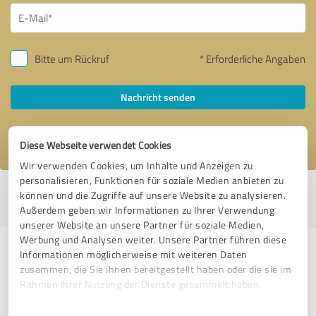
Bitte um Rückruf
* Erforderliche Angaben
Nachricht senden
Ich stimme den
Datenschutzbestimmungen
zu.
Diese Webseite verwendet Cookies
Wir verwenden Cookies, um Inhalte und Anzeigen zu
personalisieren, Funktionen für soziale Medien anbieten zu
Profil aktiv seit 27.08.2023 |
Letzte Aktualisierung: 23.10.2023
|
Profil
können und die Zugriffe auf unsere Website zu analysieren.
melden
Außerdem geben wir Informationen zu Ihrer Verwendung
unserer Website an unsere Partner für soziale Medien,
Werbung und Analysen weiter. Unsere Partner führen diese
Erfahrungen zu weiteren
Informationen möglicherweise mit weiteren Daten
zusammen, die Sie ihnen bereitgestellt haben oder die sie im
Anbietern aus dem Bereich
Rahmen Ihrer Nutzung der Dienste gesammelt haben.
Dienstleistungen
Einwilligungsauswahl
Impressum
|
Datenschutzbestimmungen