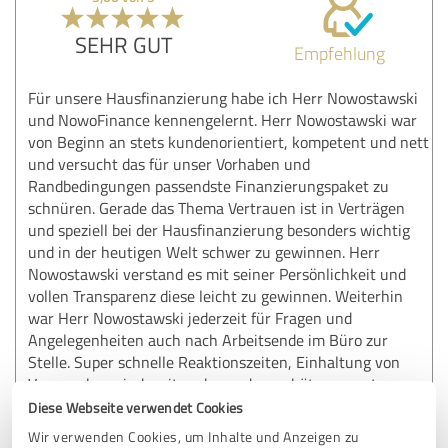
SEHR GUT
Empfehlung
Für unsere Hausfinanzierung habe ich Herr Nowostawski
und NowoFinance kennengelernt. Herr Nowostawski war
von Beginn an stets kundenorientiert, kompetent und nett
und versucht das für unser Vorhaben und
Randbedingungen passendste Finanzierungspaket zu
schnüren. Gerade das Thema Vertrauen ist in Verträgen
und speziell bei der Hausfinanzierung besonders wichtig
und in der heutigen Welt schwer zu gewinnen. Herr
Nowostawski verstand es mit seiner Persönlichkeit und
vollen Transparenz diese leicht zu gewinnen. Weiterhin
war Herr Nowostawski jederzeit für Fragen und
Angelegenheiten auch nach Arbeitsende im Büro zur
Stelle. Super schnelle Reaktionszeiten, Einhaltung von
Versprechen sind weitere besonders schätzenswerte
Eigenschaften. Ich wünsche Herr Nowostawski viele
Diese Webseite verwendet Cookies
Kunden und viel Erfolg. Einfach super !!
Wir verwenden Cookies, um Inhalte und Anzeigen zu