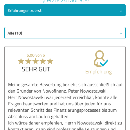
Erfahrungen zuerst
SEHR GUT
Empfehlung
Qualität
Nutzen
Alle (10)
Umsetzung
Beratung
5,00 von 5
Bewertung anzeigen
SEHR GUT
Empfehlung
Meine gesamte Bewertung bezieht sich ausschließlich auf
den Gründer von Nowofinanz, Peter Nowostawski.
Herr Nowostawski war jederzeit erreichbar, konnte alle
Fragen beantworten und hat uns über jeden für uns
relevanten Schritt des Finanzierungsprozesses bis zum
Abschluss am Laufen gehalten.
Ich würde daher empfehlen, Herrn Nowostawski direkt zu
kontaktieren, dann sind professionelle Leistungen und