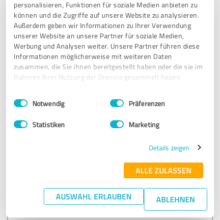
personalisieren, Funktionen für soziale Medien anbieten zu
können und die Zugriffe auf unsere Website zu analysieren.
Erfahrungsbericht & Bewertung zu:
Außerdem geben wir Informationen zu Ihrer Verwendung
NOWOfinanz (Finanzierungs- und
unserer Website an unsere Partner für soziale Medien,
Produktberatung)
Werbung und Analysen weiter. Unsere Partner führen diese
Informationen möglicherweise mit weiteren Daten
zusammen, die Sie ihnen bereitgestellt haben oder die sie im
20.01.2023
Anonym
Rahmen Ihrer Nutzung der Dienste gesammelt haben.
Einwilligungsauswahl
Impressum
|
Datenschutzbestimmungen
4,50 von 5
Notwendig
Präferenzen
SEHR GUT
Statistiken
Marketing
Empfehlung
Details zeigen
Herr Nowostawski und sein Team waren stets erreichbar
und haben sich lösungsorientiert und schnell um alle
ALLE ZULASSEN
Anliegen und Fragen gekümmert. Wir sind von dem Service
begeistert und würden NOWOfinanz jedem empfehlen, der
AUSWAHL ERLAUBEN
sich neu oder erneut mit einer Finanzierung beschäftigen
ABLEHNEN
möchte.