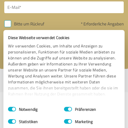
Bitte um Rückruf
* Erforderliche Angaben
Diese Webseite verwendet Cookies
Nachricht senden
Wir verwenden Cookies, um Inhalte und Anzeigen zu
personalisieren, Funktionen für soziale Medien anbieten zu
Ich stimme den
Datenschutzbestimmungen
zu.
können und die Zugriffe auf unsere Website zu analysieren.
Außerdem geben wir Informationen zu Ihrer Verwendung
unserer Website an unsere Partner für soziale Medien,
Werbung und Analysen weiter. Unsere Partner führen diese
Profil aktiv seit 06.05.2023 |
Letzte Aktualisierung: 06.05.2023
|
Profil
Informationen möglicherweise mit weiteren Daten
melden
zusammen, die Sie ihnen bereitgestellt haben oder die sie im
Rahmen Ihrer Nutzung der Dienste gesammelt haben.
Erfahrungen zu weiteren
Einwilligungsauswahl
Impressum
|
Datenschutzbestimmungen
Notwendig
Präferenzen
Anbietern aus dem Bereich
Dienstleistungen
Statistiken
Marketing