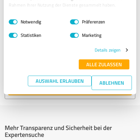
empfohlen wurden.
Rahmen Ihrer Nutzung der Dienste gesammelt haben.
Einwilligungsauswahl
Impressum
|
Datenschutzbestimmungen
5.342 Treffer
Notwendig
Präferenzen
zu Versicherungsdienstleistungen in Deutschland
Statistiken
Marketing
Experten anzeigen
Details zeigen
ALLE ZULASSEN
61 Treffer
zu Versicherungsdienstleistungen in Bielefeld
AUSWAHL ERLAUBEN
ABLEHNEN
Experten anzeigen
Mehr Transparenz und Sicherheit bei der
Expertensuche