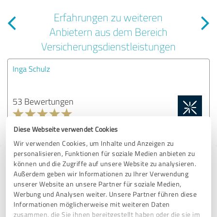
Erfahrungen zu weiteren
Anbietern aus dem Bereich
Versicherungsdienstleistungen
Inga Schulz
53 Bewertungen
4.92 von 5
Diese Webseite verwendet Cookies
Wir verwenden Cookies, um Inhalte und Anzeigen zu
personalisieren, Funktionen für soziale Medien anbieten zu
Tipp: Die passenden Experten finden - mit
können und die Zugriffe auf unsere Website zu analysieren.
Außerdem geben wir Informationen zu Ihrer Verwendung
dem ExpertCompass
unserer Website an unsere Partner für soziale Medien,
Werbung und Analysen weiter. Unsere Partner führen diese
Fordern Sie kostenlos Angebote an, von Dienstleistern in ganz
Informationen möglicherweise mit weiteren Daten
Deutschland, die von anderen Kunden bereits bewertet und
zusammen, die Sie ihnen bereitgestellt haben oder die sie im