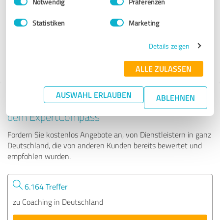
Notwendig
Präferenzen
DEIN TRAININGSLAGER
Statistiken
Marketing
47 Bewertungen
Details zeigen
4.99 von 5
ALLE ZULASSEN
AUSWAHL ERLAUBEN
ABLEHNEN
Tipp: Die passenden Experten finden - mit
dem ExpertCompass
Fordern Sie kostenlos Angebote an, von Dienstleistern in ganz
Deutschland, die von anderen Kunden bereits bewertet und
empfohlen wurden.
6.164 Treffer
zu Coaching in Deutschland