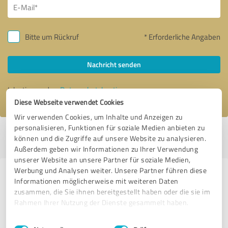
Bitte um Rückruf
* Erforderliche Angaben
Nachricht senden
Ich stimme den
Datenschutzbestimmungen
zu.
Diese Webseite verwendet Cookies
Wir verwenden Cookies, um Inhalte und Anzeigen zu
personalisieren, Funktionen für soziale Medien anbieten zu
Profil aktiv seit 12.09.2024 |
Letzte Aktualisierung: 12.09.2024
|
Profil
können und die Zugriffe auf unsere Website zu analysieren.
melden
Außerdem geben wir Informationen zu Ihrer Verwendung
unserer Website an unsere Partner für soziale Medien,
Werbung und Analysen weiter. Unsere Partner führen diese
Erfahrungen zu weiteren
Informationen möglicherweise mit weiteren Daten
Anbietern aus dem Bereich
zusammen, die Sie ihnen bereitgestellt haben oder die sie im
Rahmen Ihrer Nutzung der Dienste gesammelt haben.
Coaching
Einwilligungsauswahl
Impressum
|
Datenschutzbestimmungen