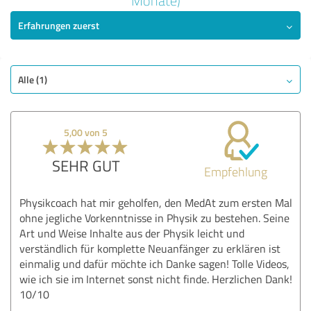
Monate)
5,00 von 5
Erfahrungen zuerst
SEHR GUT
Empfehlung
Qualität
Alle (1)
Nutzen
Leistungen
Durchführung
5,00 von 5
Bewertung anzeigen
SEHR GUT
Empfehlung
Physikcoach hat mir geholfen, den MedAt zum ersten Mal
ohne jegliche Vorkenntnisse in Physik zu bestehen. Seine
Art und Weise Inhalte aus der Physik leicht und
verständlich für komplette Neuanfänger zu erklären ist
einmalig und dafür möchte ich Danke sagen! Tolle Videos,
wie ich sie im Internet sonst nicht finde. Herzlichen Dank!
10/10