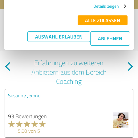
Details zeigen
*
Alle Bewertungen und Erfahrungen zu Physikcoach sind subjektive
ALLE ZULASSEN
Meinungen der Verfasser | Für den Inhalt der Seite ist der Profilinhaber
verantwortlich
| Es werden nur die vom Profilinhaber veröffentlichten
AUSWAHL ERLAUBEN
Bewertungen der letzten 24 Monate angezeigt | Profil aktiv seit
ABLEHNEN
10.02.2020 |
Letzte Aktualisierung: 19.09.2024
|
Profil melden
Erfahrungen zu weiteren
Anbietern aus dem Bereich
Coaching
Susanne Jerono
93 Bewertungen
5.00 von 5