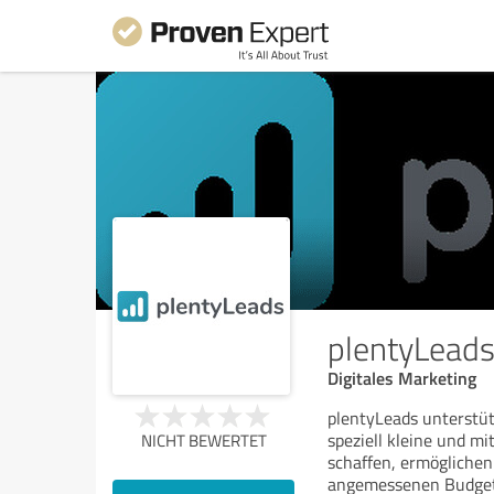
plentyLead
Digitales Marketing
plentyLeads unterstü
speziell kleine und m
NICHT BEWERTET
schaffen, ermöglichen
angemessenen Budge