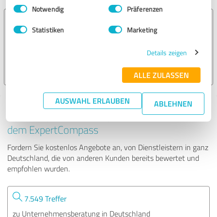
Einwilligungsauswahl
Impressum
|
Datenschutzbestimmungen
Notwendig
Präferenzen
web38 GmbH
Statistiken
Marketing
19 Bewertungen
Details zeigen
ALLE ZULASSEN
4.96 von 5
AUSWAHL ERLAUBEN
ABLEHNEN
Tipp: Die passenden Experten finden - mit
dem ExpertCompass
Fordern Sie kostenlos Angebote an, von Dienstleistern in ganz
Deutschland, die von anderen Kunden bereits bewertet und
empfohlen wurden.
7.549 Treffer
zu Unternehmensberatung in Deutschland