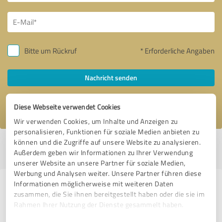
Bitte um Rückruf
* Erforderliche Angaben
Nachricht senden
Ich stimme den
Datenschutzbestimmungen
zu.
Diese Webseite verwendet Cookies
Wir verwenden Cookies, um Inhalte und Anzeigen zu
personalisieren, Funktionen für soziale Medien anbieten zu
können und die Zugriffe auf unsere Website zu analysieren.
Profil aktiv seit 18.12.2023 |
Letzte Aktualisierung: 18.12.2023
|
Profil
Außerdem geben wir Informationen zu Ihrer Verwendung
melden
unserer Website an unsere Partner für soziale Medien,
Werbung und Analysen weiter. Unsere Partner führen diese
Informationen möglicherweise mit weiteren Daten
Erfahrungen zu weiteren
zusammen, die Sie ihnen bereitgestellt haben oder die sie im
Anbietern aus dem Bereich
Rahmen Ihrer Nutzung der Dienste gesammelt haben.
Unternehmensberatung