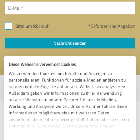
Bitte um Rückruf
* Erforderliche Angaben
Nachricht senden
Ich stimme den
Datenschutzbestimmungen
zu.
Diese Webseite verwendet Cookies
Wir verwenden Cookies, um Inhalte und Anzeigen zu
personalisieren, Funktionen für soziale Medien anbieten zu
Profil aktiv seit 16.01.2020 |
Letzte Aktualisierung: 18.07.2026
|
Profil
können und die Zugriffe auf unsere Website zu analysieren.
melden
Außerdem geben wir Informationen zu Ihrer Verwendung
unserer Website an unsere Partner für soziale Medien,
Werbung und Analysen weiter. Unsere Partner führen diese
Erfahrungen zu weiteren
Informationen möglicherweise mit weiteren Daten
zusammen, die Sie ihnen bereitgestellt haben oder die sie im
Anbietern aus dem Bereich
Rahmen Ihrer Nutzung der Dienste gesammelt haben.
Dienstleistungen
Einwilligungsauswahl
Impressum
|
Datenschutzbestimmungen