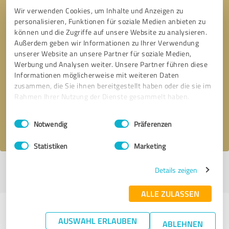
Wir verwenden Cookies, um Inhalte und Anzeigen zu
personalisieren, Funktionen für soziale Medien anbieten zu
können und die Zugriffe auf unsere Website zu analysieren.
Außerdem geben wir Informationen zu Ihrer Verwendung
unserer Website an unsere Partner für soziale Medien,
Werbung und Analysen weiter. Unsere Partner führen diese
Bitte um Rückruf
* Erforderliche Angaben
Informationen möglicherweise mit weiteren Daten
zusammen, die Sie ihnen bereitgestellt haben oder die sie im
Rahmen Ihrer Nutzung der Dienste gesammelt haben.
Nachricht senden
Einwilligungsauswahl
Impressum
|
Datenschutzbestimmungen
Ich stimme den
Datenschutzbestimmungen
zu.
Notwendig
Präferenzen
Statistiken
Marketing
Profil aktiv seit 08.12.2023 |
Letzte Aktualisierung: 05.08.2026
|
Profil
Details zeigen
melden
ALLE ZULASSEN
Erfahrungen zu weiteren
AUSWAHL ERLAUBEN
ABLEHNEN
Anbietern aus dem Bereich Ärzte &