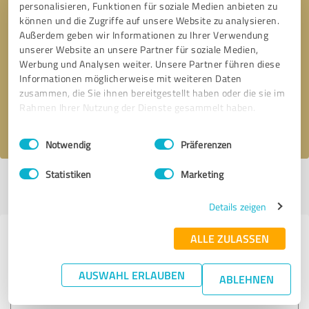
personalisieren, Funktionen für soziale Medien anbieten zu
können und die Zugriffe auf unsere Website zu analysieren.
Außerdem geben wir Informationen zu Ihrer Verwendung
Bitte um Rückruf
* Erforderliche Angaben
unserer Website an unsere Partner für soziale Medien,
Werbung und Analysen weiter. Unsere Partner führen diese
Informationen möglicherweise mit weiteren Daten
Nachricht senden
zusammen, die Sie ihnen bereitgestellt haben oder die sie im
Rahmen Ihrer Nutzung der Dienste gesammelt haben.
Ich stimme den
Datenschutzbestimmungen
zu.
Einwilligungsauswahl
Impressum
|
Datenschutzbestimmungen
Notwendig
Präferenzen
Statistiken
Marketing
Profil aktiv seit 21.02.2017 |
Letzte Aktualisierung: 14.03.2018
|
Profil
melden
Details zeigen
ALLE ZULASSEN
Erfahrungen zu weiteren
Anbietern aus dem Bereich
AUSWAHL ERLAUBEN
ABLEHNEN
Training