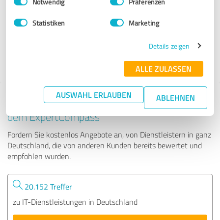
Notwendig
Präferenzen
PocketPRO
Statistiken
Marketing
62 Bewertungen
Details zeigen
5.00 von 5
ALLE ZULASSEN
AUSWAHL ERLAUBEN
ABLEHNEN
Tipp: Die passenden Experten finden - mit
dem ExpertCompass
Fordern Sie kostenlos Angebote an, von Dienstleistern in ganz
Deutschland, die von anderen Kunden bereits bewertet und
empfohlen wurden.
20.152 Treffer
zu IT-Dienstleistungen in Deutschland