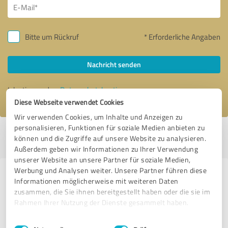
Bitte um Rückruf
* Erforderliche Angaben
Nachricht senden
Ich stimme den
Datenschutzbestimmungen
zu.
Diese Webseite verwendet Cookies
Wir verwenden Cookies, um Inhalte und Anzeigen zu
personalisieren, Funktionen für soziale Medien anbieten zu
Profil aktiv seit 14.08.2019 |
Letzte Aktualisierung: 17.11.2025
|
Profil
können und die Zugriffe auf unsere Website zu analysieren.
melden
Außerdem geben wir Informationen zu Ihrer Verwendung
unserer Website an unsere Partner für soziale Medien,
Werbung und Analysen weiter. Unsere Partner führen diese
Erfahrungen zu weiteren
Informationen möglicherweise mit weiteren Daten
Anbietern aus dem Bereich IT-
zusammen, die Sie ihnen bereitgestellt haben oder die sie im
Rahmen Ihrer Nutzung der Dienste gesammelt haben.
Dienstleistungen
Einwilligungsauswahl
Impressum
|
Datenschutzbestimmungen