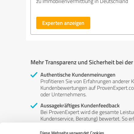
zu Immobilienvermittlung in Deutschland
Experten anzeigen
Mehr Transparenz und Sicherheit bei de
Authentische Kundenmeinungen
Profitieren Sie von Erfahrungen anderer K
Kundenbewertungen auf ProvenExpert.com 
oder Unternehmens.
Aussagekräftiges Kundenfeedback
Bei ProvenExpert wird die gesamte Leistu
Kundenservice, Beratung) bewertet. So erha
Service- und Dienstleistungsqualität in al
Diese Webseite verwendet Cookies