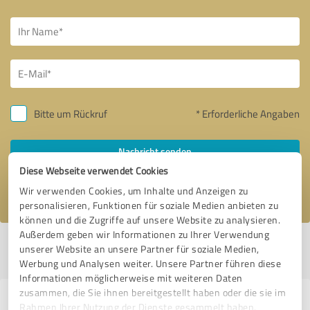
Bitte um Rückruf
* Erforderliche Angaben
Nachricht senden
Diese Webseite verwendet Cookies
Ich stimme den
Datenschutzbestimmungen
zu.
Wir verwenden Cookies, um Inhalte und Anzeigen zu
personalisieren, Funktionen für soziale Medien anbieten zu
können und die Zugriffe auf unsere Website zu analysieren.
Außerdem geben wir Informationen zu Ihrer Verwendung
Profil aktiv seit 04.04.2025 |
Letzte Aktualisierung: 18.07.2026
|
Profil
unserer Website an unsere Partner für soziale Medien,
melden
Werbung und Analysen weiter. Unsere Partner führen diese
Informationen möglicherweise mit weiteren Daten
zusammen, die Sie ihnen bereitgestellt haben oder die sie im
Erfahrungen zu weiteren
Rahmen Ihrer Nutzung der Dienste gesammelt haben.