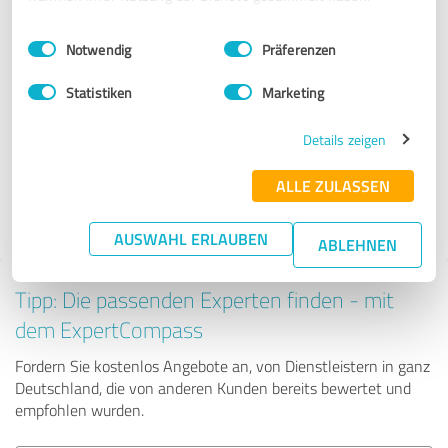
Anbietern aus dem Bereich Online
Einwilligungsauswahl
Impressum
|
Datenschutzbestimmungen
Notwendig
Präferenzen
Marketing
Statistiken
Marketing
Social Queens Club
Details zeigen
165 Bewertungen
ALLE ZULASSEN
4.74 von 5
AUSWAHL ERLAUBEN
ABLEHNEN
Tipp: Die passenden Experten finden - mit
dem ExpertCompass
Fordern Sie kostenlos Angebote an, von Dienstleistern in ganz
Deutschland, die von anderen Kunden bereits bewertet und
empfohlen wurden.