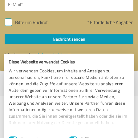
Bitte um Rückruf
* Erforderliche Angaben
Nachricht senden
Ich stimme den
Datenschutzbestimmungen
zu.
Diese Webseite verwendet Cookies
Wir verwenden Cookies, um Inhalte und Anzeigen zu
personalisieren, Funktionen für soziale Medien anbieten zu
Profil aktiv seit 31.12.2016 |
Letzte Aktualisierung: 06.05.2024
|
Profil
können und die Zugriffe auf unsere Website zu analysieren.
melden
Außerdem geben wir Informationen zu Ihrer Verwendung
unserer Website an unsere Partner für soziale Medien,
Werbung und Analysen weiter. Unsere Partner führen diese
Erfahrungen zu weiteren
Informationen möglicherweise mit weiteren Daten
Anbietern aus dem Bereich
zusammen, die Sie ihnen bereitgestellt haben oder die sie im
Rahmen Ihrer Nutzung der Dienste gesammelt haben.
Training
Einwilligungsauswahl
Impressum
|
Datenschutzbestimmungen