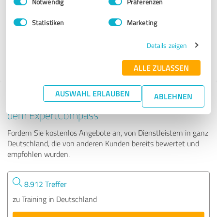
Notwendig
Präferenzen
medifit - Gesundheitszentrum
Statistiken
Marketing
1.123 Bewertungen
Details zeigen
4.67
von
ALLE ZULASSEN
5
AUSWAHL ERLAUBEN
ABLEHNEN
Tipp: Die passenden Experten finden - mit
dem ExpertCompass
Fordern Sie kostenlos Angebote an, von Dienstleistern in ganz
Deutschland, die von anderen Kunden bereits bewertet und
empfohlen wurden.
8.912 Treffer
zu Training in Deutschland