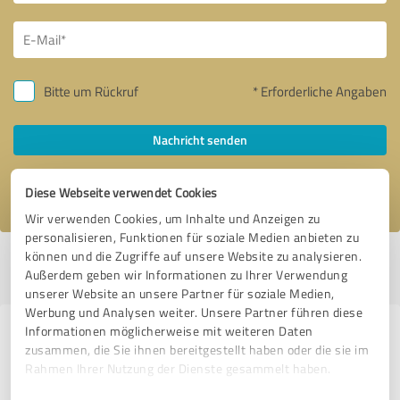
Bitte um Rückruf
* Erforderliche Angaben
Nachricht senden
Ich stimme den
Datenschutzbestimmungen
zu.
Diese Webseite verwendet Cookies
Wir verwenden Cookies, um Inhalte und Anzeigen zu
personalisieren, Funktionen für soziale Medien anbieten zu
können und die Zugriffe auf unsere Website zu analysieren.
Profil aktiv seit 18.01.2020 |
Letzte Aktualisierung: 01.08.2026
|
Profil
Außerdem geben wir Informationen zu Ihrer Verwendung
melden
unserer Website an unsere Partner für soziale Medien,
Werbung und Analysen weiter. Unsere Partner führen diese
Informationen möglicherweise mit weiteren Daten
Erfahrungen zu weiteren
zusammen, die Sie ihnen bereitgestellt haben oder die sie im
Anbietern aus dem Bereich
Rahmen Ihrer Nutzung der Dienste gesammelt haben.
Bauwesen