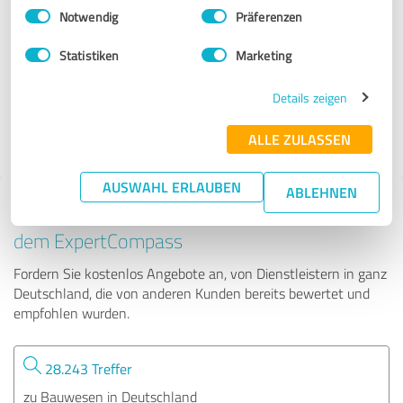
Einwilligungsauswahl
Impressum
|
Datenschutzbestimmungen
Notwendig
Präferenzen
Nutzungsdauer.com
Statistiken
Marketing
113 Bewertungen
Details zeigen
ALLE ZULASSEN
AUSWAHL ERLAUBEN
ABLEHNEN
Tipp: Die passenden Experten finden - mit
dem ExpertCompass
Fordern Sie kostenlos Angebote an, von Dienstleistern in ganz
Deutschland, die von anderen Kunden bereits bewertet und
empfohlen wurden.
28.243 Treffer
zu Bauwesen in Deutschland