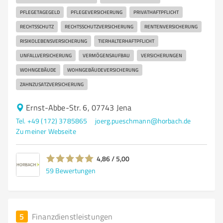
PFLEGETAGEGELD
PFLEGEVERSICHERUNG
PRIVATHAFTPFLICHT
RECHTSSCHUTZ
RECHTSSCHUTZVERSICHERUNG
RENTENVERSICHERUNG
RISIKOLEBENSVERSICHERUNG
TIERHALTERHAFTPFLICHT
UNFALLVERSICHERUNG
VERMÖGENSAUFBAU
VERSICHERUNGEN
WOHNGEBÄUDE
WOHNGEBÄUDEVERSICHERUNG
ZAHNZUSATZVERSICHERUNG
Ernst-Abbe-Str. 6, 07743 Jena
Tel. +49 (172) 3785865
joerg.pueschmann@horbach.de
Zu meiner Webseite
4,86 / 5,00
59
Bewertungen
5
Finanzdienstleistungen