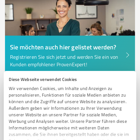
Sie möchten auch hier gelistet werden?
Registrieren Sie sich jetzt und werden Sie ein von
Kunden empfohlener ProvenExpert!
Diese Webseite verwendet Cookies
Wir verwenden Cookies, um Inhalte und Anzeigen zu
6
Finanzdienstleistungen
personalisieren, Funktionen für soziale Medien anbieten zu
Buchführungsbüro & Büroservice Kathrin
können und die Zugriffe auf unsere Website zu analysieren.
Büschel
Außerdem geben wir Informationen zu Ihrer Verwendung
unserer Website an unsere Partner für soziale Medien,
Professionelle Buchhaltungsdienstleistungen in
Werbung und Analysen weiter. Unsere Partner führen diese
Mellingen für Unternehmen
Informationen möglicherweise mit weiteren Daten
zusammen, die Sie ihnen bereitgestellt haben oder die sie im
BUCHHALTUNGSDIENST
FINANZBUCHHALTUNG
LOHNABRECHNUNG