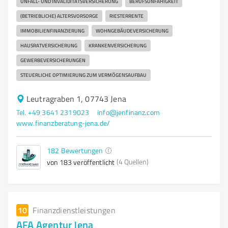
UNFALL- UND INVALIDITÄTSVERSICHERUNG
BERUFSUNFÄHIGKEIT
(BETRIEBLICHE) ALTERSVORSORGE
RIESTERRENTE
IMMOBILIENFINANZIERUNG
WOHNGEBÄUDEVERSICHERUNG
HAUSRATVERSICHERUNG
KRANKENVERSICHERUNG
GEWERBEVERSICHERUNGEN
STEUERLICHE OPTIMIERUNG ZUM VERMÖGENSAUFBAU
Leutragraben 1, 07743 Jena
Tel. +49 3641 2319023
info@jenfinanz.com
www.finanzberatung-jena.de/
182
Bewertungen
(4 Quellen)
von 183 veröffentlicht
10
Finanzdienstleistungen
AFA Agentur Jena