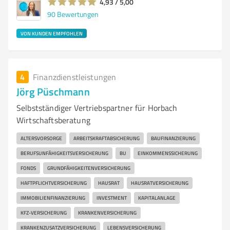
4,93 / 5,00
90
Bewertungen
VON KUNDEN EMPFOHLEN
4
Finanzdienstleistungen
Jörg Püschmann
Selbstständiger Vertriebspartner für Horbach
Wirtschaftsberatung
ALTERSVORSORGE
ARBEITSKRAFTABSICHERUNG
BAUFINANZIERUNG
BERUFSUNFÄHIGKEITSVERSICHERUNG
BU
EINKOMMENSSICHERUNG
FONDS
GRUNDFÄHIGKEITENVERSICHERUNG
HAFTPFLICHTVERSICHERUNG
HAUSRAT
HAUSRATVERSICHERUNG
IMMOBILIENFINANZIERUNG
INVESTMENT
KAPITALANLAGE
KFZ-VERSICHERUNG
KRANKENVERSICHERUNG
KRANKENZUSATZVERSICHERUNG
LEBENSVERSICHERUNG