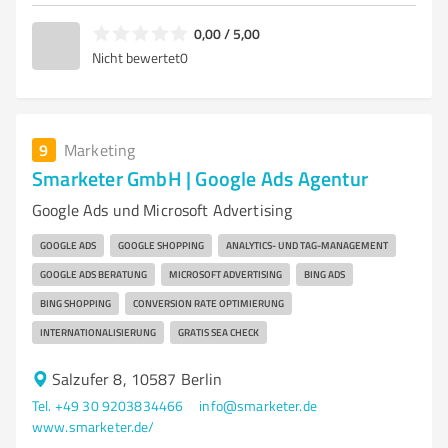
0,00 / 5,00
Nicht bewertet
0
9
Marketing
Smarketer GmbH | Google Ads Agentur
Google Ads und Microsoft Advertising
GOOGLE ADS
GOOGLE SHOPPING
ANALYTICS- UND TAG-MANAGEMENT
GOOGLE ADS BERATUNG
MICROSOFT ADVERTISING
BING ADS
BING SHOPPING
CONVERSION RATE OPTIMIERUNG
INTERNATIONALISIERUNG
GRATIS SEA CHECK
Salzufer 8, 10587 Berlin
Tel. +49 30 9203834466
info@smarketer.de
www.smarketer.de/