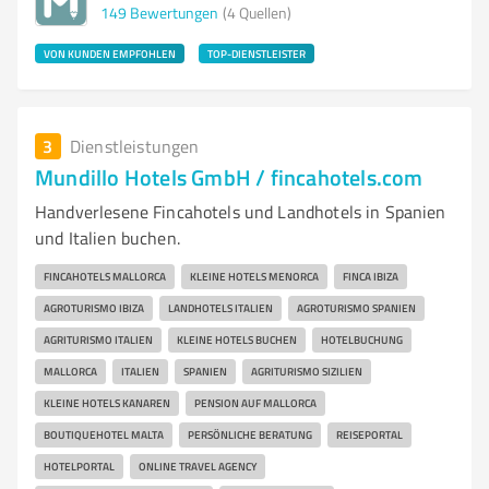
149
Bewertungen
(4 Quellen)
VON KUNDEN EMPFOHLEN
TOP-DIENSTLEISTER
3
Dienstleistungen
Mundillo Hotels GmbH / fincahotels.com
Handverlesene Fincahotels und Landhotels in Spanien
und Italien buchen.
FINCAHOTELS MALLORCA
KLEINE HOTELS MENORCA
FINCA IBIZA
AGROTURISMO IBIZA
LANDHOTELS ITALIEN
AGROTURISMO SPANIEN
AGRITURISMO ITALIEN
KLEINE HOTELS BUCHEN
HOTELBUCHUNG
MALLORCA
ITALIEN
SPANIEN
AGRITURISMO SIZILIEN
KLEINE HOTELS KANAREN
PENSION AUF MALLORCA
BOUTIQUEHOTEL MALTA
PERSÖNLICHE BERATUNG
REISEPORTAL
HOTELPORTAL
ONLINE TRAVEL AGENCY