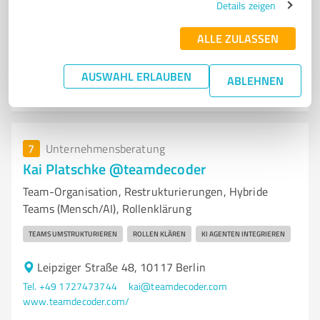
Details zeigen
Tel. +49 179 1598029
admin@afterframe.de
www.afterframe.de
ALLE ZULASSEN
0,00 / 5,00
AUSWAHL ERLAUBEN
ABLEHNEN
Nicht bewertet
0
7
Unternehmensberatung
Kai Platschke @teamdecoder
Team-Organisation, Restrukturierungen, Hybride
Teams (Mensch/AI), Rollenklärung
TEAMS UMSTRUKTURIEREN
ROLLEN KLÄREN
KI AGENTEN INTEGRIEREN
Leipziger Straße 48, 10117 Berlin
Tel. +49 1727473744
kai@teamdecoder.com
www.teamdecoder.com/