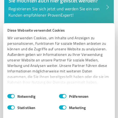
Sie möchten auch hier gelistet werden?
Registrieren Sie sich jetzt und werden Sie ein von
Kunden empfohlener ProvenExpert!
Diese Webseite verwendet Cookies
6
Wir verwenden Cookies, um Inhalte und Anzeigen zu
Social Media
personalisieren, Funktionen für soziale Medien anbieten zu
Afterframe – Video & Social Media Agentur
können und die Zugriffe auf unsere Website zu analysieren.
Berlin
Außerdem geben wir Informationen zu Ihrer Verwendung
unserer Website an unsere Partner für soziale Medien,
Videoproduktion, Werbevideos, Imagefilme, Social-
Werbung und Analysen weiter. Unsere Partner führen diese
Media-Strategie, Reels, Content
Informationen möglicherweise mit weiteren Daten
zusammen, die Sie ihnen bereitgestellt haben oder die sie im
VIDEOPRODUKTION BERLIN: WERBEVIDEOS
Rahmen Ihrer Nutzung der Dienste gesammelt haben.
IMAGEFILM & SOCIAL-MEDIA-AGENTUR. REELS
SOCIAL ADS
PRODUKTVIDEOS
RECRUITINGFILM
Einwilligungsauswahl
Impressum
|
Datenschutzbestimmungen
Notwendig
Präferenzen
CONTENT-PLANUNG & SOCIAL-MEDIA-MANAGEMENT FÜR MARKEN UND
UNTERNEHMEN.
Statistiken
Marketing
Kaiserdamm 5, 14057 Berlin