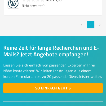
Nicht bewertet
0
1
Keine Zeit für lange Recherchen und E-
Mails? Jetzt Angebote empfangen!
Lassen Sie sich einfach von passenden Experten in Ihrer
Nähe kontaktieren! Wir leiten Ihr Anliegen aus einem
kurzen Formular an bis zu 20 passende Dienstleister weiter.
SO EINFACH GEHT'S