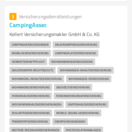
3
Versicherungsdienstleistungen
CampingAssec
Kellert Versicherungsmakler GmbH & Co. KG
CAMPINGVERSICHERUNGEN
DAUERCAMPINGVERSICHERUNG
MOBILHEIMVERSICHERUNG
CAMPINGPLATZVERSICHERUNG
VERMIETERHAFTPFLICHT
WOHNKABINENVERSICHERUNG
DAUERCAMPER-RECHTSSCHUTZ
WOHNWAGEN-INHALTSVERSICHERUNG
WOHNMOBIL-INHALTSVERSICHERUNG
WOHNWAGEN-VERSICHERUNG
WOHNMOBILVERSICHERUNG
DACHZELTVERSICHERUNG
FERIENHAUSVERSICHERUNG
FERIENWOHNUNGVERSICHERUNG
WOCHENENDHAUSVERSICHERUNGEN
GARTENHAUSVERSICHERUNG
SCHLAFFFASSVERSICHERUNG
MOBILE-SAUNA-VERSICHERUNG
TRANSPORTVERSICHERUNG
ÜBERFÜHRUNGSKASKO
WEITERE SPEZIALVERSICHERUNGEN
PHOTOVOLATAIKANLAGEN