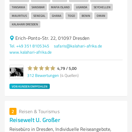
TANSANIA
SANSIBAR
MAFIA ISLAND
UGANDA
SEYCHELLEN
MAURITIUS
SENEGAL
GHANA
TOGO
BENIN
OMAN
KALAHARI DRESDEN
Erich-Ponto-Str. 22, 01097 Dresden
Tel. +49 351 8105345
safaris@kalahari-afrika.de
www.kalahari-afrika.de
4,79 / 5,00
312
Bewertungen
(4 Quellen)
VON KUNDEN EMPFOHLEN
2
Reisen & Tourismus
Reisewelt U. Großer
Reisebüro in Dresden, Individuelle Reiseangebote,