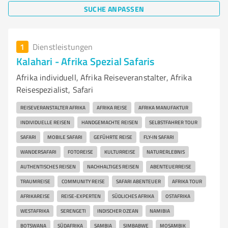
SUCHE ANPASSEN
1
Dienstleistungen
Kalahari - Afrika Spezial Safaris
Afrika individuell, Afrika Reiseveranstalter, Afrika
Reisespezialist, Safari
REISEVERANSTALTER AFRIKA
AFRIKA REISE
AFRIKA MANUFAKTUR
INDIVIDUELLE REISEN
HANDGEMACHTE REISEN
SELBSTFAHRER TOUR
SAFARI
MOBILE SAFARI
GEFÜHRTE REISE
FLY-IN SAFARI
WANDERSAFARI
FOTOREISE
KULTURREISE
NATURERLEBNIS
AUTHENTISCHES REISEN
NACHHALTIGES REISEN
ABENTEUERREISE
TRAUMREISE
COMMUNITY REISE
SAFARI ABENTEUER
AFRIKA TOUR
AFRIKAREISE
REISE-EXPERTEN
SÜDLICHES AFRIKA
OSTAFRIKA
WESTAFRIKA
SERENGETI
INDISCHER OZEAN
NAMIBIA
BOTSWANA
SÜDAFRIKA
SAMBIA
SIMBABWE
MOSAMBIK