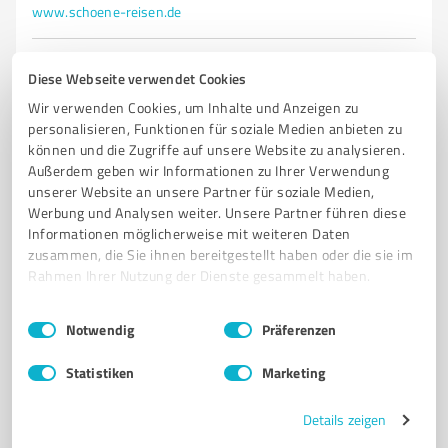
www.schoene-reisen.de
718
Bewertungen
Diese Webseite verwendet Cookies
(3 Quellen)
von 719 veröffentlicht
Wir verwenden Cookies, um Inhalte und Anzeigen zu
personalisieren, Funktionen für soziale Medien anbieten zu
können und die Zugriffe auf unsere Website zu analysieren.
Außerdem geben wir Informationen zu Ihrer Verwendung
5
Beratung
unserer Website an unsere Partner für soziale Medien,
Schmetterling Reisebüro lankers reisen
Werbung und Analysen weiter. Unsere Partner führen diese
Informationen möglicherweise mit weiteren Daten
Reisebüro, Reiseveranstalter, Tourismus, Touristik
zusammen, die Sie ihnen bereitgestellt haben oder die sie im
Rahmen Ihrer Nutzung der Dienste gesammelt haben.
PAUSCHALREISEN
KREUZFAHRTEN
MIETWAGEN
STÄDTEREISEN
FERNREISEN
GRUPPENREISEN
FAMILIENURLAUB
Einwilligungsauswahl
Impressum
|
Datenschutzbestimmungen
Notwendig
Präferenzen
LAST MINUTE REISEN
ALL INCLUSIVE
REISEBERATUNG
REISEBÜRO DRESDEN
URLAUBSPLANUNG
EXPEDIENTENRATEN
Statistiken
Marketing
INDIVIDUELLE REISEN
PERSÖNLICHE BERATUNG
REISESCHUTZ
Details zeigen
RUNDREISEN
BADEURLAUB
FLUGREISEN
REISEANGEBOTE