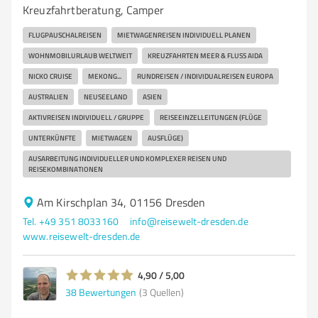
Kreuzfahrtberatung, Camper
FLUGPAUSCHALREISEN
MIETWAGENREISEN INDIVIDUELL PLANEN
WOHNMOBILURLAUB WELTWEIT
KREUZFAHRTEN MEER & FLUSS AIDA
NICKO CRUISE
MEKONG...
RUNDREISEN / INDIVIDUALREISEN EUROPA
AUSTRALIEN
NEUSEELAND
ASIEN
AKTIVREISEN INDIVIDUELL / GRUPPE
REISEEINZELLEITUNGEN (FLÜGE
UNTERKÜNFTE
MIETWAGEN
AUSFLÜGE)
AUSARBEITUNG INDIVIDUELLER UND KOMPLEXER REISEN UND
REISEKOMBINATIONEN
Am Kirschplan 34, 01156 Dresden
Tel. +49 351 8033160
info@reisewelt-dresden.de
www.reisewelt-dresden.de
4,90 / 5,00
38
Bewertungen
(3 Quellen)