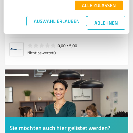
MOBILE REISEBERATUNG
ALLE ZULASSEN
Boxdorfer Straße 30, 01129 Dresden
AUSWAHL ERLAUBEN
ABLEHNEN
Tel. +49 351 8473910
kontakt@lankers-reisen.de
lankersreisen.de/
0,00 / 5,00
Nicht bewertet
0
Sie möchten auch hier gelistet werden?