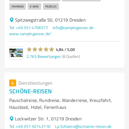
FAHRRAD
E-BIKE
PEDELEC
Spitzwegstraße 50, 01219 Dresden
Tel. +49 351 4706577
info@campingassec.de
www.campingassec.de/
4,84 / 5,00
2.763
Bewertungen
(8 Quellen)
4
Dienstleistungen
SCHÖNE-REISEN
Pauschalreise, Rundreise, Wanderreise, Kreuzfahrt,
Hausboot, Hotel, Ferienhaus
Lockwitzer Str. 1, 01219 Dresden
Tel. +49 351 50143110
Lp.Schoene@schoene-reisen.de