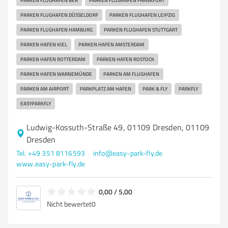
PARKEN FLUGHAFEN BER
PARKEN FLUGHAFEN FRANKFURT
PARKEN FLUGHAFEN DÜSSELDORF
PARKEN FLUGHAFEN LEIPZIG
PARKEN FLUGHAFEN HAMBURG
PARKEN FLUGHAFEN STUTTGART
PARKEN HAFEN KIEL
PARKEN HAFEN AMSTERDAM
PARKEN HAFEN ROTTERDAM
PARKEN HAFEN ROSTOCK
PARKEN HAFEN WARNEMÜNDE
PARKEN AM FLUGHAFEN
PARKEN AM AIRPORT
PARKPLATZ AM HAFEN
PARK & FLY
PARKFLY
EASYPARKFLY
Ludwig-Kossuth-Straße 49, 01109 Dresden, 01109
Dresden
Tel. +49 351 8116593
info@easy-park-fly.de
www.easy-park-fly.de
0,00 / 5,00
Nicht bewertet
0