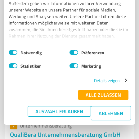
Außerdem geben wir Informationen zu Ihrer Verwendung
UNTERNEHMENSBERATUNG
EXISTENZGRÜNDUNG
FINANZIERUNG
unserer Website an unsere Partner für soziale Medien,
Werbung und Analysen weiter. Unsere Partner führen diese
BUSINESSPLAN
FÖRDERMITTELBERATUNG
Informationen möglicherweise mit weiteren Daten
UNTERNEHMENSOPTIMIERUNG
LIQUIDITÄT
WACHSTUM
zusammen, die Sie ihnen bereitgestellt haben oder die sie im
STAATLICHE ZUSCHÜSSE
KAUFMÄNNISCHE UNTERSTÜTZUNG
Rahmen Ihrer Nutzung der Dienste gesammelt haben.
STRATEGISCHE BERATUNG
KLEINE UND MITTELSTÄNDISCHE UNTERNEHMEN
Einwilligungsauswahl
Impressum
|
Datenschutzbestimmungen
Notwendig
Präferenzen
Drosselweg 10, 77833 Ottersweier
Statistiken
Marketing
info@betriebsberatung-baden.de
betriebsberatung-baden.de/
Details zeigen
5,00 / 5,00
ALLE ZULASSEN
17
Bewertungen
(1 Quelle)
AUSWAHL ERLAUBEN
ABLEHNEN
7
Unternehmensberatung
QualiBera Unternehmensberatung GmbH