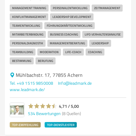
MANAGEMENT TRAINING
PERSONALENTWICKLUNG
ZEITMANAGEMENT
KONFLIKTMANAGEMENT
LEADERSHIP DEVELOPMENT
TEAMENTWICKLUNG
FÜHRUNGSKRÄFTEENTWICKLUNG
MITARBEITERBINDUNG
BUSINESS COACHING
LIFO VERHALTENSANALYSE
PERSONALDIAGNOSTIK
MANAGEMENTBERATUNG
LEADERSHIP
TEAMBUILDING
MODERATION
LIFE-COACH
COACHING
BESTIMMUNG
BERUFUNG
Mühlbachstr. 17, 77855 Achern
Tel. +49 1515 9850008
Info@leadmark.de
www.leadmark.de/
4,71 / 5,00
534
Bewertungen
(8 Quellen)
TOP-EMPFEHLUNG
TOP-DIENSTLEISTER