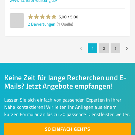
www.scherer-stiftung.de/
5,00 / 5,00
2
Bewertungen
(1 Quelle)
1
2
3
Keine Zeit für lange Recherchen und E-
Mails? Jetzt Angebote empfangen!
Lassen Sie sich einfach von passenden Experten in Ihrer
Nähe kontaktieren! Wir leiten Ihr Anliegen aus einem
kurzen Formular an bis zu 20 passende Dienstleister weiter.
SO EINFACH GEHT'S