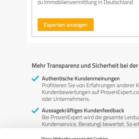
zu Immobilienvermittlung in Deutschland
Experten anzeigen
Mehr Transparenz und Sicherheit bei de
Authentische Kundenmeinungen
Profitieren Sie von Erfahrungen anderer K
Kundenbewertungen auf ProvenExpert.com 
oder Unternehmens.
Aussagekräftiges Kundenfeedback
Bei ProvenExpert wird die gesamte Leistu
Kundenservice, Beratung) bewertet. So erha
Service- und Dienstleistungsqualität in al
Diese Webseite verwendet Cookies