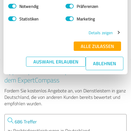
Einwilligungsauswahl
Impressum
|
Datenschutzbestimmungen
Notwendig
Präferenzen
Ambrosius & Ambrosius Rechtsanwälte Sozietät
Statistiken
Marketing
310 Bewertungen
Details zeigen
ALLE ZULASSEN
5.00 von 5
AUSWAHL ERLAUBEN
ABLEHNEN
Tipp: Die passenden Experten finden - mit
dem ExpertCompass
Fordern Sie kostenlos Angebote an, von Dienstleistern in ganz
Deutschland, die von anderen Kunden bereits bewertet und
empfohlen wurden.
686 Treffer
zu Rechtsdienstleistungen in Deutschland