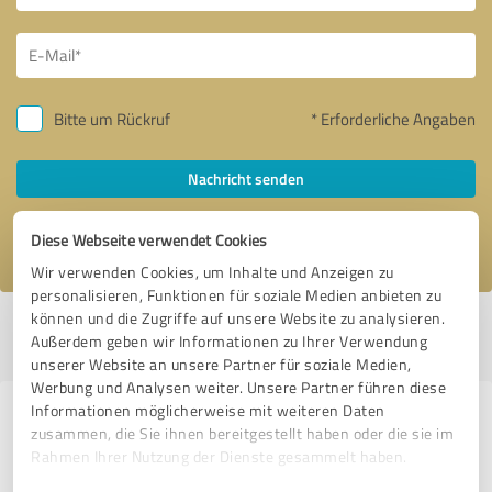
Bitte um Rückruf
* Erforderliche Angaben
Nachricht senden
Ich stimme den
Datenschutzbestimmungen
zu.
Diese Webseite verwendet Cookies
Wir verwenden Cookies, um Inhalte und Anzeigen zu
personalisieren, Funktionen für soziale Medien anbieten zu
können und die Zugriffe auf unsere Website zu analysieren.
Profil aktiv seit 24.04.2018 |
Letzte Aktualisierung: 27.07.2026
|
Profil
Außerdem geben wir Informationen zu Ihrer Verwendung
melden
unserer Website an unsere Partner für soziale Medien,
Werbung und Analysen weiter. Unsere Partner führen diese
Informationen möglicherweise mit weiteren Daten
Erfahrungen zu weiteren
zusammen, die Sie ihnen bereitgestellt haben oder die sie im
Anbietern aus dem Bereich
Rahmen Ihrer Nutzung der Dienste gesammelt haben.
Rechtsdienstleistungen