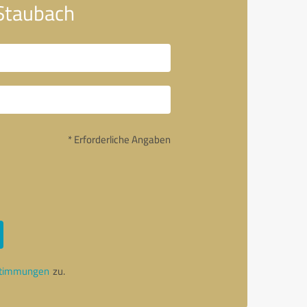
.Staubach
* Erforderliche Angaben
stimmungen
zu.