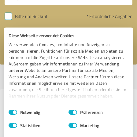
Bitte um Rückruf
* Erforderliche Angaben
Nachricht senden
Diese Webseite verwendet Cookies
Wir verwenden Cookies, um Inhalte und Anzeigen zu
Ich stimme den
Datenschutzbestimmungen
zu.
personalisieren, Funktionen für soziale Medien anbieten zu
können und die Zugriffe auf unsere Website zu analysieren.
Außerdem geben wir Informationen zu Ihrer Verwendung
unserer Website an unsere Partner für soziale Medien,
Profil aktiv seit 07.04.2020 |
Letzte Aktualisierung: 07.04.2020
|
Profil
Werbung und Analysen weiter. Unsere Partner führen diese
melden
Informationen möglicherweise mit weiteren Daten
zusammen, die Sie ihnen bereitgestellt haben oder die sie im
Rahmen Ihrer Nutzung der Dienste gesammelt haben.
Erfahrungen zu weiteren
Einwilligungsauswahl
Impressum
|
Datenschutzbestimmungen
Anbietern aus dem Bereich
Notwendig
Präferenzen
Gastronomie
Statistiken
Marketing
Meyers Partyservice