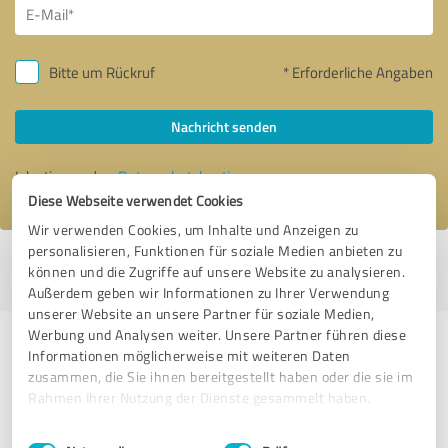
Bitte um Rückruf
* Erforderliche Angaben
Nachricht senden
Ich stimme den
Datenschutzbestimmungen
zu.
Diese Webseite verwendet Cookies
Wir verwenden Cookies, um Inhalte und Anzeigen zu
personalisieren, Funktionen für soziale Medien anbieten zu
Profil aktiv seit 28.04.2020 |
Letzte Aktualisierung: 23.09.2020
|
Profil
können und die Zugriffe auf unsere Website zu analysieren.
melden
Außerdem geben wir Informationen zu Ihrer Verwendung
unserer Website an unsere Partner für soziale Medien,
Werbung und Analysen weiter. Unsere Partner führen diese
Erfahrungen zu weiteren
Informationen möglicherweise mit weiteren Daten
Anbietern aus dem Bereich Online
zusammen, die Sie ihnen bereitgestellt haben oder die sie im
Rahmen Ihrer Nutzung der Dienste gesammelt haben.
Marketing
Einwilligungsauswahl
Impressum
|
Datenschutzbestimmungen