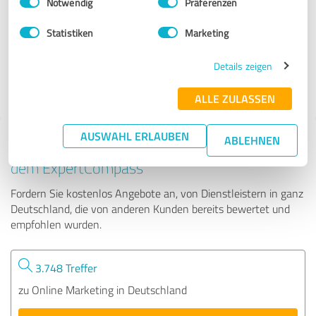
Notwendig
Präferenzen
Adpleo GmbH
Statistiken
Marketing
117 Bewertungen
Details zeigen
4.85 von 5
ALLE ZULASSEN
AUSWAHL ERLAUBEN
ABLEHNEN
Tipp: Die passenden Experten finden - mit
dem ExpertCompass
Fordern Sie kostenlos Angebote an, von Dienstleistern in ganz
Deutschland, die von anderen Kunden bereits bewertet und
empfohlen wurden.
3.748 Treffer
zu Online Marketing in Deutschland