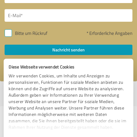
Bitte um Rückruf
* Erforderliche Angaben
Nachricht senden
Ich stimme den
Datenschutzbestimmungen
zu.
Diese Webseite verwendet Cookies
Wir verwenden Cookies, um Inhalte und Anzeigen zu
personalisieren, Funktionen für soziale Medien anbieten zu
können und die Zugriffe auf unsere Website zu analysieren.
Profil aktiv seit 02.02.2017 |
Letzte Aktualisierung: 03.08.2026
|
Profil
Außerdem geben wir Informationen zu Ihrer Verwendung
melden
unserer Website an unsere Partner für soziale Medien,
Werbung und Analysen weiter. Unsere Partner führen diese
Informationen möglicherweise mit weiteren Daten
Erfahrungen zu weiteren
zusammen, die Sie ihnen bereitgestellt haben oder die sie im
Anbietern aus dem Bereich
Rahmen Ihrer Nutzung der Dienste gesammelt haben.
Finanzdienstleistungen