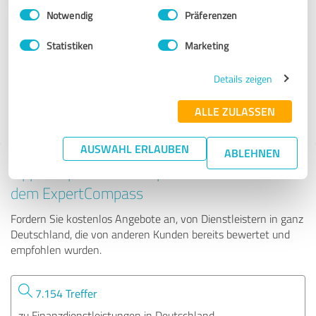
Einwilligungsauswahl
Impressum
|
Datenschutzbestimmungen
Notwendig
Präferenzen
HYPOFACT Regionalbüro Blankenfelde
Statistiken
Marketing
43 Bewertungen
Details zeigen
ALLE ZULASSEN
4.97 von 5
AUSWAHL ERLAUBEN
ABLEHNEN
Tipp: Die passenden Experten finden - mit
dem ExpertCompass
Fordern Sie kostenlos Angebote an, von Dienstleistern in ganz
Deutschland, die von anderen Kunden bereits bewertet und
empfohlen wurden.
7.154 Treffer
zu Finanzdienstleistungen in Deutschland