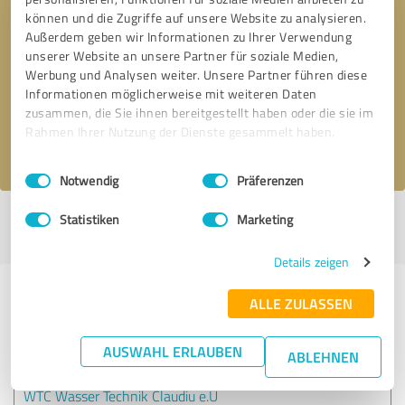
können und die Zugriffe auf unsere Website zu analysieren.
Außerdem geben wir Informationen zu Ihrer Verwendung
Bitte um Rückruf
* Erforderliche Angaben
unserer Website an unsere Partner für soziale Medien,
Werbung und Analysen weiter. Unsere Partner führen diese
Informationen möglicherweise mit weiteren Daten
Nachricht senden
zusammen, die Sie ihnen bereitgestellt haben oder die sie im
Rahmen Ihrer Nutzung der Dienste gesammelt haben.
Ich stimme den
Datenschutzbestimmungen
zu.
Einwilligungsauswahl
Impressum
|
Datenschutzbestimmungen
Notwendig
Präferenzen
Statistiken
Marketing
Profil aktiv seit 26.08.2025 |
Letzte Aktualisierung: 05.08.2026
|
Profil
melden
Details zeigen
Erfahrungen zu weiteren
ALLE ZULASSEN
Anbietern aus dem Bereich
Dienstleistungen
AUSWAHL ERLAUBEN
ABLEHNEN
WTC Wasser Technik Claudiu e.U